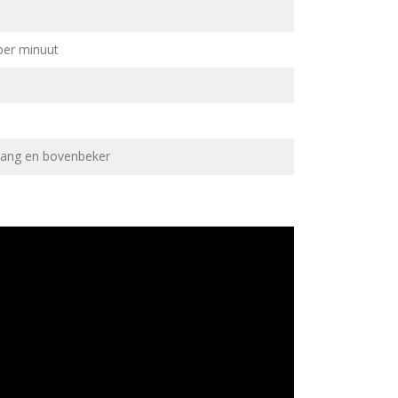
 per minuut
lang en bovenbeker