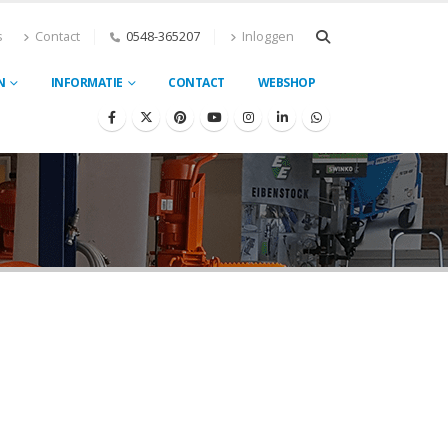
s
Contact
0548-365207
Inloggen
N
INFORMATIE
CONTACT
WEBSHOP