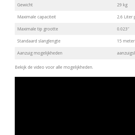
Gewicht
29 kg
Maximale capaciteit
2.6 Liter
Maximale tip grootte
0.023″
Standaard slanglengte
15 meter
Aanzuig mogelijkheden
aanzuigs
Bekijk de video voor alle mogelijkheden.