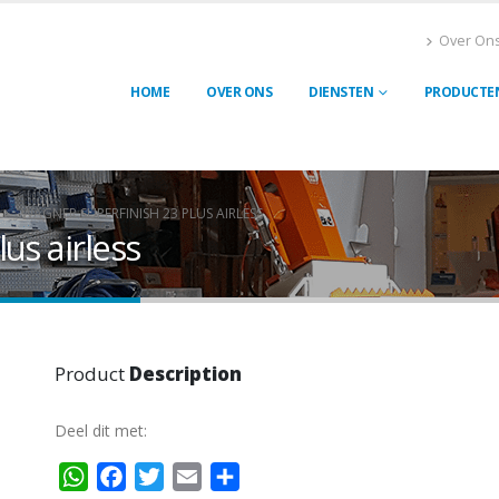
Over On
HOME
OVER ONS
DIENSTEN
PRODUCTE
WAGNER SUPERFINISH 23 PLUS AIRLESS
us airless
Product
Description
Deel dit met:
WhatsApp
Facebook
Twitter
Email
Delen