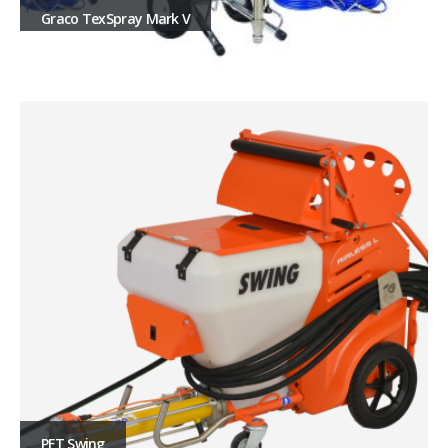
Graco TexSpray Mark V
PFT Swing