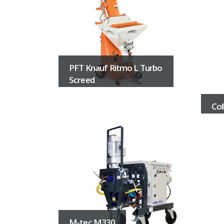
PFT Knauf Ritmo L Turbo
Screed
Col
M-tec M330