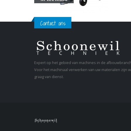
Contact ons
Expert op het gebied van machines in de afbouwbranc
Voor het machinaal verwerken van uw materialen zijn wi
graag van dienst.