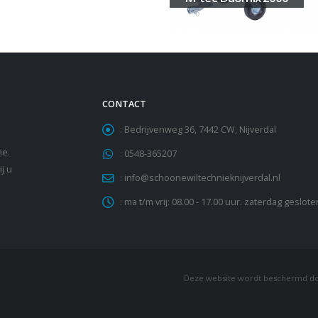
CONTACT
:
Bedrijvenweg 36, 7442 CW, Nijverdal
he.
:
0548-365207
j u
:
info@schoonewiltechnieknijverdal.nl
:
ma t/m vrij: 08.00 - 17.00 uur. zaterdag geslote
Deze website wordt beschermd d