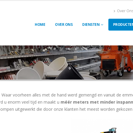
Over On
HOME
OVER ONS
DIENSTEN
PRODUCTE
r. Waar voorheen alles met de hand werd gemengd en vanuit de emme
d u enorm veel tijd en maakt u
méér meters met minder inspann
epompen uitgewerkt die door onze klanten het meest worden gekozen