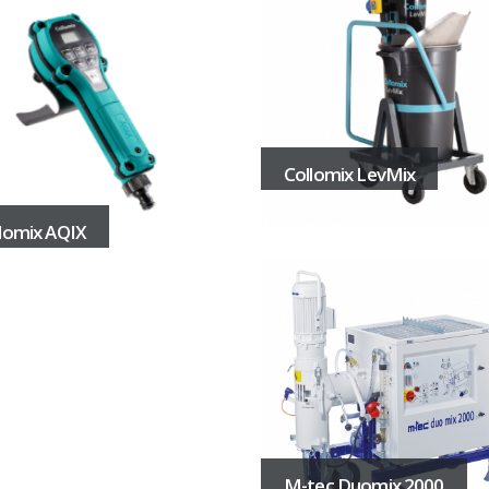
Collomix LevMix
lomix AQIX
M-tec Duomix 2000