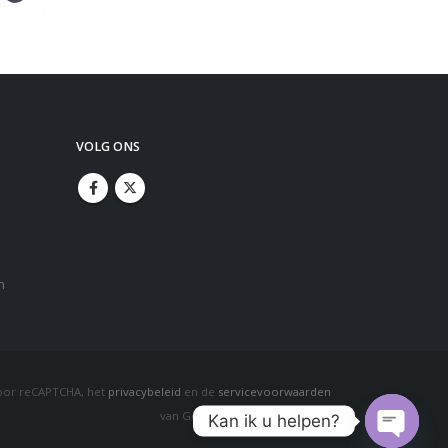
VOLG ONS
n
oor reCAPTCHA, het
privacybeleid
en de
servicevoorwaarden
van Google zijn van toepassing.
Kan ik u helpen?