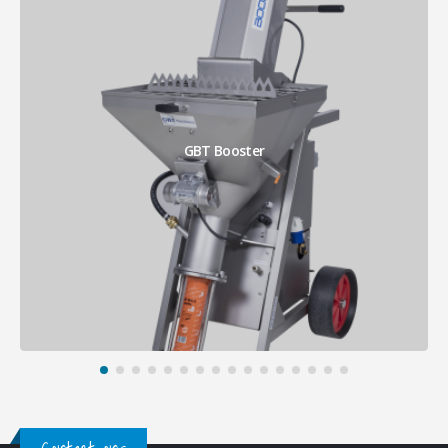
PFT Ritmo L Turbo X