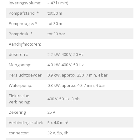
leveringsvolume:
– 47 l / min)
Pompafstand: *
tot 50 m
Pomphoogte: *
tot 30 m
Pompdruk: *
tot 30 bar
Aandrijfmotoren:
doseren ::
2,2 kW, 400 V, 50 Hz
Mengpomp:
4,0 kW, 400 V, 50 Hz
Persluchttoevoer:
0,9 kW, approx. 250 l / min, 4 bar
Waterpomp:
0,3 kW, approx. 40 l / min, 4 bar
Elektrische
400 V, 50 Hz, 3 ph
verbinding:
Zekering:
25 A
Verbindingskabel:
5 x 4.0 mm²
connector:
32 A, 5p, 6h