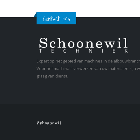
Contact ons
Expert op het gebied van machines in de afbouwbranc
Voor het machinaal verwerken van uw materialen zijn wi
graag van dienst.