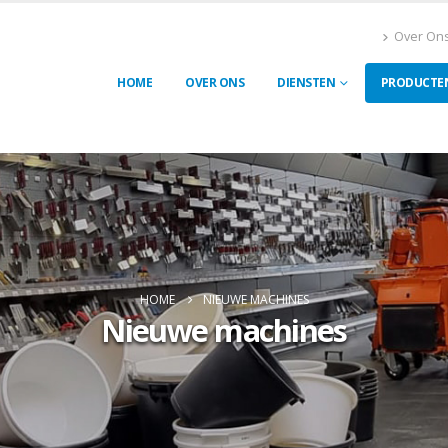
Over On
HOME
OVER ONS
DIENSTEN
PRODUCTE
HOME
NIEUWE MACHINES
Nieuwe machines