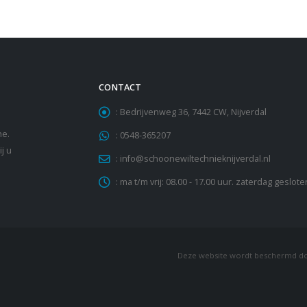
CONTACT
:
Bedrijvenweg 36, 7442 CW, Nijverdal
he.
:
0548-365207
j u
:
info@schoonewiltechnieknijverdal.nl
:
ma t/m vrij: 08.00 - 17.00 uur. zaterdag geslote
Deze website wordt beschermd d