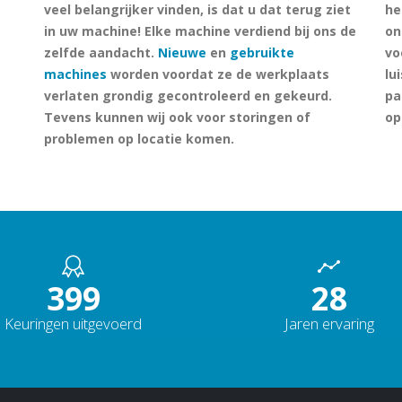
veel belangrijker vinden, is dat u dat terug ziet
he
in uw machine! Elke machine verdiend bij ons de
on
zelfde aandacht.
Nieuwe
en
gebruikte
vo
machines
worden voordat ze de werkplaats
lu
verlaten grondig gecontroleerd en gekeurd.
pa
Tevens kunnen wij ook voor storingen of
op
problemen op locatie komen.
510
36
Keuringen uitgevoerd
Jaren ervaring