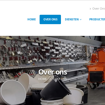
Over On
HOME
OVER ONS
DIENSTEN
PRODUCTE
Over ons
HOME
OVER ONS