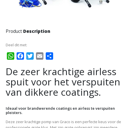
Product
Description
Deel dit met:
WhatsApp
Facebook
Twitter
Email
Delen
De zeer krachtige airless
spuit voor het verspuiten
van dikkere coatings.
Ideaal voor brandwerende coatings en airless te verspuiten
pleisters.
Deze zeer krachtige pomp van Graco is een perfecte keus voor de
professionele grote klus. Met zijn grote opbrengst zijn meerdere