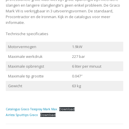
slangen en langere slanglengte’s geen enkel probleem. De Graco
Mark VII is verkrijgbaar in 3 uitvoeringsvormen. De standaard,
Procontractor en de Ironman. Kijk in de catalogus voor meer
informatie.
Technische specificaties
Motorvermogen
1.9kW
Maximale werkdruk
227 bar
Maximale opbrengst
6 liter per minuut
Maximale tip grootte
0.047″
Gewicht
63 kg
Catalogus Graco Texspray Mark Max
Download
Airless Spuittips Graco
Download