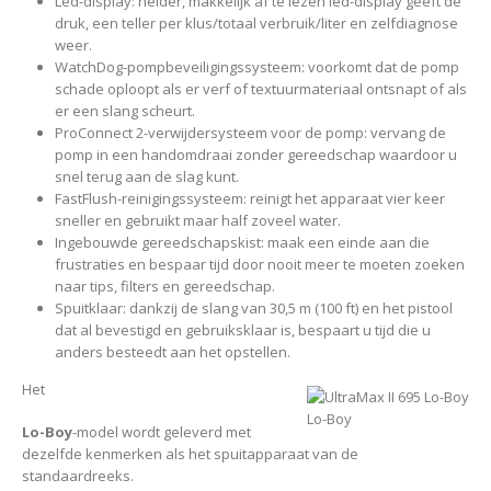
Led-display: helder, makkelijk af te lezen led-display geeft de
druk, een teller per klus/totaal verbruik/liter en zelfdiagnose
weer.
WatchDog-pompbeveiligingssysteem: voorkomt dat de pomp
schade oploopt als er verf of textuurmateriaal ontsnapt of als
er een slang scheurt.
ProConnect 2-verwijdersysteem voor de pomp: vervang de
pomp in een handomdraai zonder gereedschap waardoor u
snel terug aan de slag kunt.
FastFlush-reinigingssysteem: reinigt het apparaat vier keer
sneller en gebruikt maar half zoveel water.
Ingebouwde gereedschapskist: maak een einde aan die
frustraties en bespaar tijd door nooit meer te moeten zoeken
naar tips, filters en gereedschap.
Spuitklaar: dankzij de slang van 30,5 m (100 ft) en het pistool
dat al bevestigd en gebruiksklaar is, bespaart u tijd die u
anders besteedt aan het opstellen.
Het
Lo-Boy
Lo-Boy
-model wordt geleverd met
dezelfde kenmerken als het spuitapparaat van de
standaardreeks.