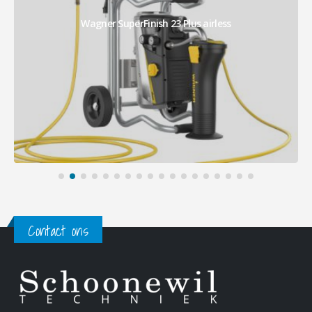
Wagner SuperFinish 23 Plus airless
Contact ons