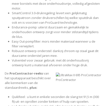
meer borstels met deze onderhoudsvrije, volledig afgesloten
motor.
SmartControl 3.0-drukregeling: levert een gelijkmatig
spuitpatroon zonder drukverschillen bij welke spuitdruk dan
ook en is voorzien van ProGuard-technologie.
Endurance-pomp: uiterst duurzaam en gemakkelijk te
onderhouden ontwerp zorgt voor minder stilstandtijd tijdens
de klus.
Easy Out-pompfilter: mors minder materiaal wanneer u de
filter verwijdert.
Robuust ontwerp onderstel: dankzij chroom op staal gaat dit
duurzame onderstel jaren mee.
Vulventiel voor zwaar gebruik: met dit onderhoudsvrij
ontwerp kunt u materiaal afvoeren onder hoge druk.
De
ProContractor-reeks
van
het spuitapparaat beschikt over
ProContractor
alle kenmerken van de
standaardreeks,
plus:
QuikReel: u kunt in enkele seconden de slang tot 91,5 m (300
ft) uit- en oprollen zonder kinken of hulp van spoelen.