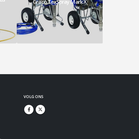
X
Graco TexSpray Mark VII
VOLG ONS