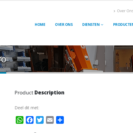
Over On
HOME
OVER ONS
DIENSTEN
PRODUCTE
ro
Product
Description
Deel dit met:
WhatsApp
Facebook
Twitter
Email
Delen