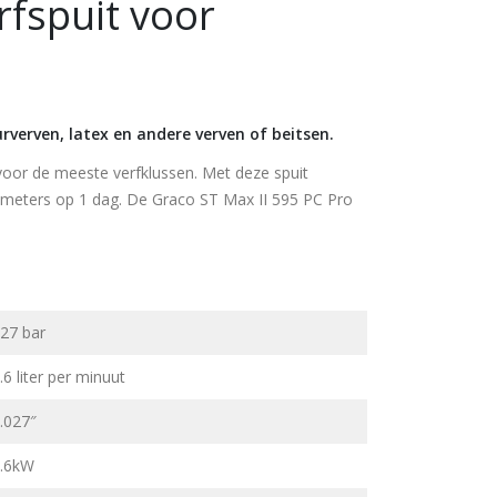
rfspuit voor
rverven, latex en andere verven of beitsen.
 voor de meeste verfklussen. Met deze spuit
meters op 1 dag. De Graco ST Max II 595 PC Pro
27 bar
.6 liter per minuut
.027″
.6kW