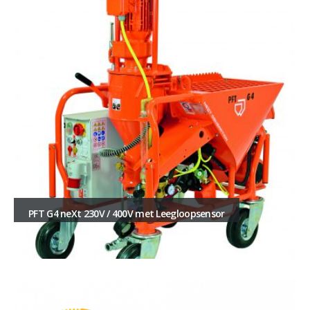
PFT G4 neXt 230V / 400V met Leegloopsensor