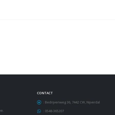
CONTACT
:
Bedrijvenweg 36, 7442 CW, Nijverdal
he.
:
0548-365207