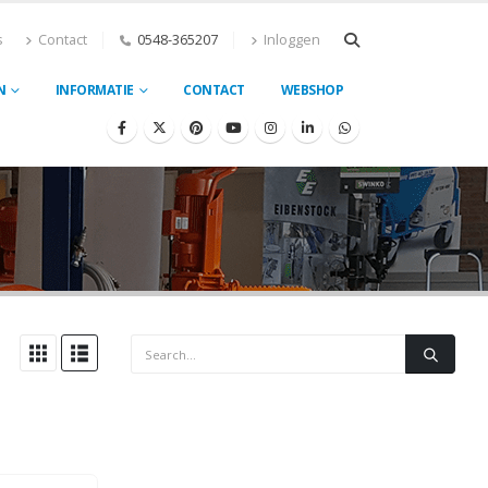
s
Contact
0548-365207
Inloggen
N
INFORMATIE
CONTACT
WEBSHOP