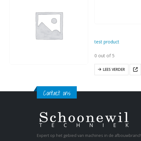
test product
0 out of 5
LEES VERDER
Contact ons
Expert op het gebied van machines in de afbouwbranc