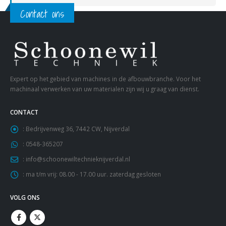
Contact ons
Expert op het gebied van machines in de afbouwbranche. Voor het
machinaal verwerken van uw materialen zijn wij u graag van dienst.
CONTACT
:
Bedrijvenweg 36, 7442 CW, Nijverdal
:
0548-365207
:
info@schoonewiltechnieknijverdal.nl
:
ma t/m vrij: 08.00 - 17.00 uur. zaterdag gesloten
VOLG ONS