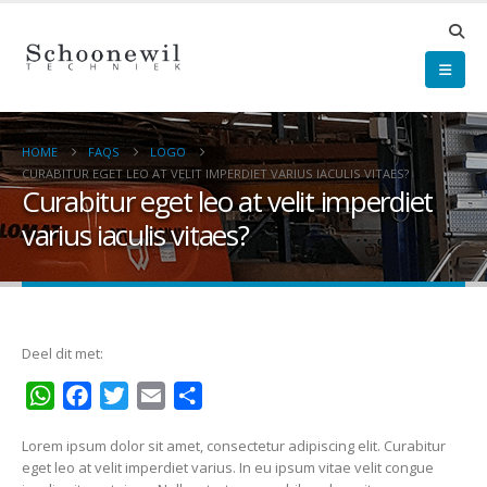
HOME
FAQS
LOGO
CURABITUR EGET LEO AT VELIT IMPERDIET VARIUS IACULIS VITAES?
Curabitur eget leo at velit imperdiet
varius iaculis vitaes?
Deel dit met:
WhatsApp
Facebook
Twitter
Email
Delen
Lorem ipsum dolor sit amet, consectetur adipiscing elit. Curabitur
eget leo at velit imperdiet varius. In eu ipsum vitae velit congue