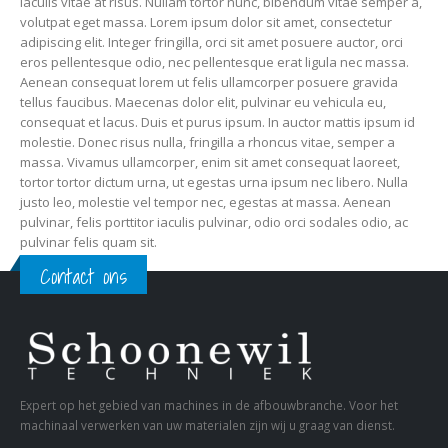
iaculis vitae at risus. Nullam tortor nunc, bibendum vitae semper a,
volutpat eget massa. Lorem ipsum dolor sit amet, consectetur
adipiscing elit. Integer fringilla, orci sit amet posuere auctor, orci
eros pellentesque odio, nec pellentesque erat ligula nec massa.
Aenean consequat lorem ut felis ullamcorper posuere gravida
tellus faucibus. Maecenas dolor elit, pulvinar eu vehicula eu,
consequat et lacus. Duis et purus ipsum. In auctor mattis ipsum id
molestie. Donec risus nulla, fringilla a rhoncus vitae, semper a
massa. Vivamus ullamcorper, enim sit amet consequat laoreet,
tortor tortor dictum urna, ut egestas urna ipsum nec libero. Nulla
justo leo, molestie vel tempor nec, egestas at massa. Aenean
pulvinar, felis porttitor iaculis pulvinar, odio orci sodales odio, ac
pulvinar felis quam sit.
Contact ons
Expert op het gebied van machines in de afbouwbranche. Voor het
machinaal verwerken van uw materialen zijn wij u graag van dienst.