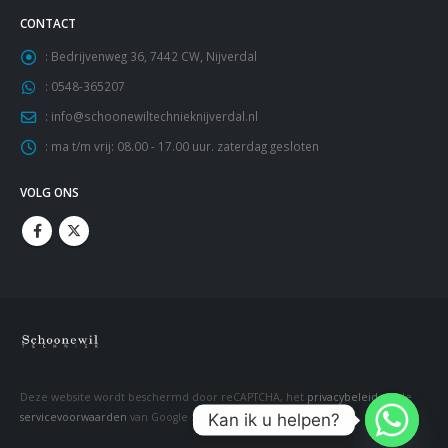
CONTACT
:
Bedrijvenweg 36, 7442 CW, Nijverdal
:
0548-365207
:
info@schoonewiltechnieknijverdal.nl
:
ma t/m vrij: 08.00 - 17.00 uur. zaterdag gesloten
VOLG ONS
Deze website wordt beschermd door reCAPTCHA, het
privacybeleid
en de
Kan ik u helpen?
servicevoorwaarden
van Google zijn van toepassing.