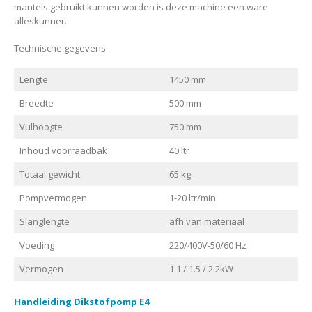
mantels gebruikt kunnen worden is deze machine een ware
alleskunner.
Technische gegevens
Lengte
1450 mm
Breedte
500 mm
Vulhoogte
750 mm
Inhoud voorraadbak
40 ltr
Totaal gewicht
65 kg
Pompvermogen
1-20 ltr/min
Slanglengte
afh van materiaal
Voeding
220/400V-50/60 Hz
Vermogen
1.1 / 1.5 / 2.2kW
Handleiding Dikstofpomp E4