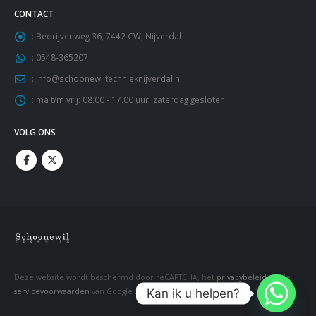
CONTACT
:
Bedrijvenweg 36, 7442 CW, Nijverdal
:
0548-365207
:
info@schoonewiltechnieknijverdal.nl
:
ma t/m vrij: 08.00 - 17.00 uur. zaterdag gesloten
VOLG ONS
Deze website wordt beschermd door reCAPTCHA, het
privacybeleid
en de
Kan ik u helpen?
servicevoorwaarden
van Google zijn van toepassing.